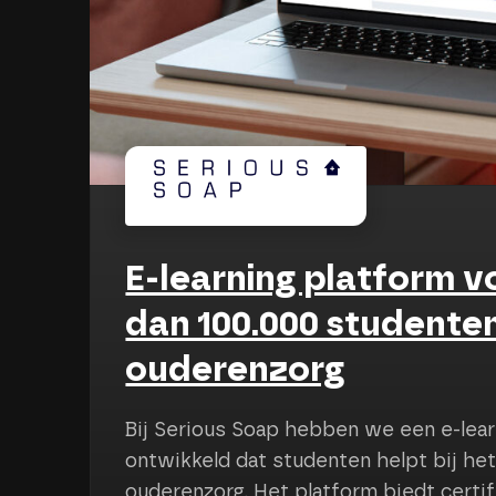
r
Het ontwerp van H
een merk dat zich
We hebben een complete merkid
m
Honig & Huis, een makelaarskanto
persoonlijk advies en begeleidin