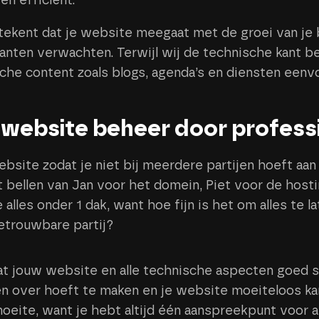
 en efficiënt.
kent dat je website meegaat met de groei van je be
lanten verwachten. Terwijl wij de technische kant be
he content zoals blogs, agenda’s en diensten eenvou
website beheer door profess
bsite zodat je niet bij meerdere partijen hoeft aan
bellen van Jan voor het domein, Piet voor de hosti
je alles onder 1 dak, want hoe fijn is het om alles te 
etrouwbare partij?
at jouw website en alle technische aspecten goed 
rgen over hoeft te maken en je website moeiteloos k
moeite, want je hebt altijd één aanspreekpunt voor a