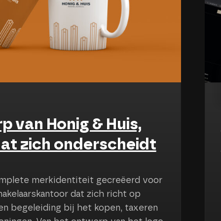
fferteaanvragen met een
uwde en luxe website
ors bestaat sinds 2007 en helpt klanten met
tucwerk. Wij hebben voor Held Stukadoors
en stoere website gebouwd waar klanten