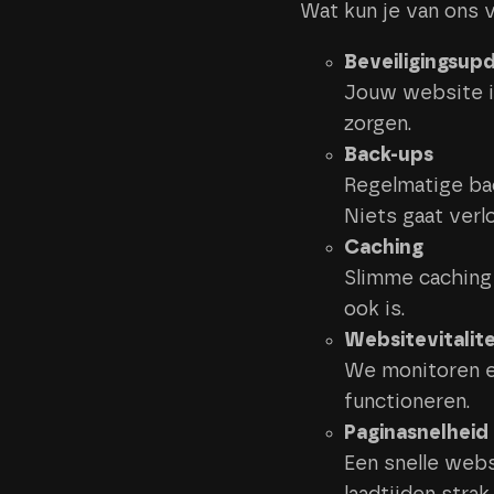
Wat kun je van ons
Beveiligingsup
Jouw website i
zorgen.
Back-ups
Regelmatige back
Niets gaat verlo
Caching
Slimme caching 
ook is.
Websitevitalite
We monitoren en
functioneren.
Pagina­snelheid
Een snelle webs