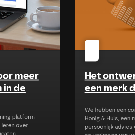
onig & Huis,
Meer o
 onderscheidt
vernie
entiteit gecreëerd voor
Held Stukado
or dat zich richt op
hoogstaand s
g bij het kopen, taxeren
een nieuwe 