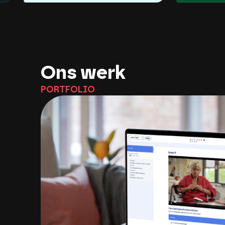
Ons werk
P
O
R
T
F
O
L
I
O