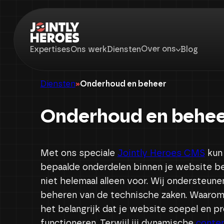
Over ons
Expertises
Ons werk
Diensten
Blog
Diensten
Onderhoud en beheer
Onderhoud en behe
Met ons speciale
Jointly Heroes CMS
kun 
bepaalde onderdelen binnen je website beh
niet helemaal alleen voor. Wij ondersteune
beheren van de technische zaken. Waarom 
het belangrijk dat je website soepel en pr
functioneren. Terwijl jij dynamische
conte