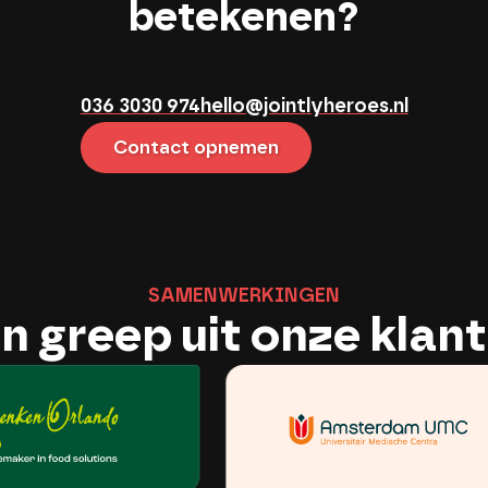
betekenen?
036 3030 974
hello@jointlyheroes.nl
Contact opnemen
S
A
M
E
N
W
E
R
K
I
N
G
E
N
n greep uit onze klan