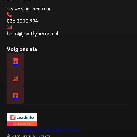
Ma-Vr: 9:00 - 17:00 uur
036 3030 974
hello@jointlyheroes.nl
Volg ons via
Toestemmingsvoorkeuren aanpassen
We gebruiken cookies om jouw ervaring te verbeteren. Onze cookies
bevatten geen informatie die jou persoonlijk identificeert.
Accepteer alles
Afwijzen
Documenten & voorwaarden
Sitemap
© 2026 Jointly Heroes