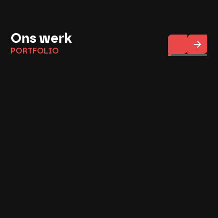
Ons werk
P
O
R
T
F
O
L
I
O