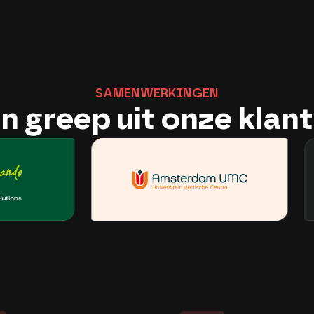
S
A
M
E
N
W
E
R
K
I
N
G
E
N
n greep uit onze klan