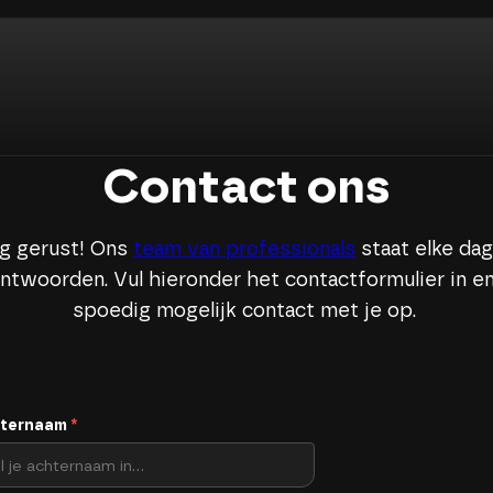
W
E
S
T
A
A
N
K
L
A
A
R
Contact ons
ag gerust! Ons
team van professionals
staat elke dag
ntwoorden. Vul hieronder het contactformulier in e
spoedig mogelijk contact met je op.
ternaam
*