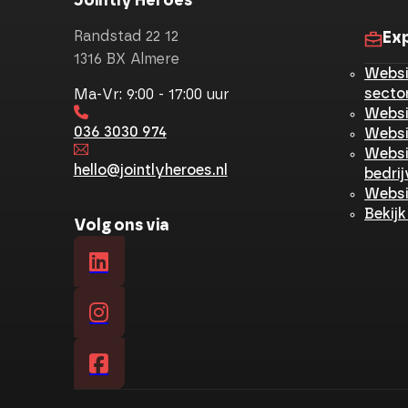
Jointly Heroes
Randstad 22 12
Ex
1316 BX Almere
Websi
secto
Ma-Vr: 9:00 - 17:00 uur
Websi
036 3030 974
Websi
Websi
hello@jointlyheroes.nl
bedri
Websi
Bekijk
Volg ons via