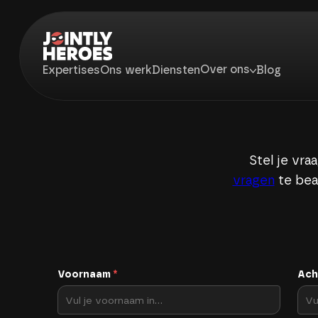
Over ons
Expertises
Ons werk
Diensten
Blog
Stel je vra
vragen
te bea
Voornaam
*
Ach