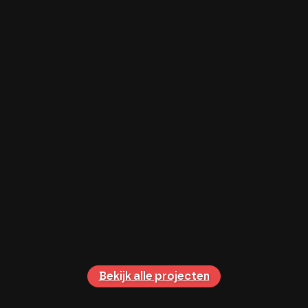
Flevo Groep is een begrip als het gaat om
woning en bedrijfshuisvesting in Flevoland
en daarbuiten. Betrokken, betrouwbaar,
gedreven. Zij staan niets voor niets in de top
50 van grootste makelaardijen van
Nederland.
Bekijk dit project
Bekijk alle projecten