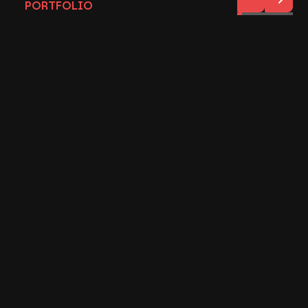
PORTFOLIO
Custom websites gekoppeld
met de Realworks CRM API
om alle objecten in te laden